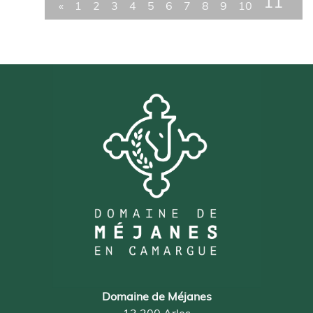
11
«
1
2
3
4
5
6
7
8
9
10
Domaine de Méjanes